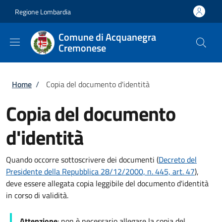
Salta al contenuto principale
Skip to footer content
Regione Lombardia
Comune di Acquanegra
Cremonese
Briciole di pane
Home
/
Copia del documento d'identità
Copia del documento
d'identità
Quando occorre sottoscrivere dei documenti (
Decreto del
Presidente della Repubblica 28/12/2000, n. 445, art. 47
),
deve essere allegata copia leggibile del documento d'identità
in corso di validità.
Attenzione
: non è necessario allegare la copia del