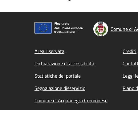
Comune di A
Footer menu
Area riservata
Crediti
Dichiarazione di accessibilità
Contatt
Statistiche del portale
Leggi l
Segnalazione disservizio
Piano d
Comune di Acquanegra Cremonese