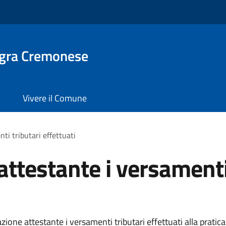
gra Cremonese
Vivere il Comune
i tributari effettuati
testante i versamenti 
ne attestante i versamenti tributari effettuati alla pratica