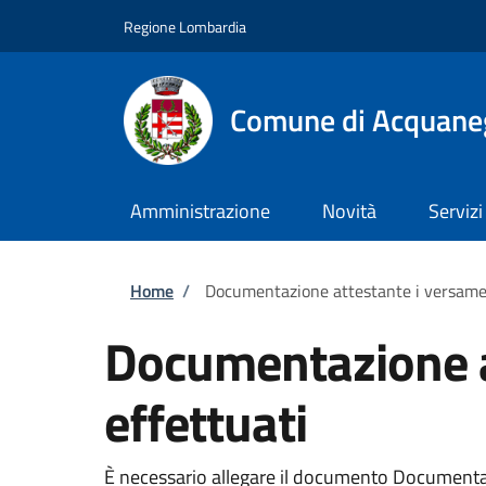
Salta al contenuto principale
Skip to footer content
Regione Lombardia
Comune di Acquane
Amministrazione
Novità
Servizi
Briciole di pane
Home
/
Documentazione attestante i versament
Documentazione at
effettuati
È necessario allegare il documento Documentazio