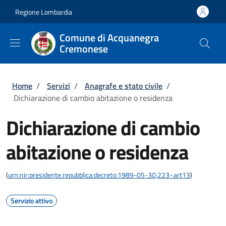
Salta al contenuto principale
Skip to footer content
Regione Lombardia
Comune di Acquanegra
Cremonese
Briciole di pane
Home
/
Servizi
/
Anagrafe e stato civile
/
Dichiarazione di cambio abitazione o residenza
Dichiarazione di cambio
abitazione o residenza
(
urn:nir:presidente.repubblica:decreto:1989-05-30;223~art13
)
Servizio attivo