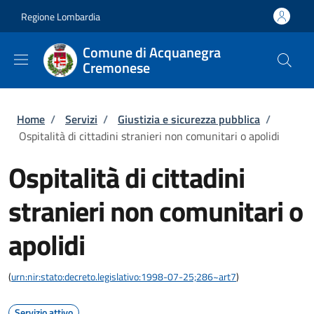
Salta al contenuto principale
Skip to footer content
Regione Lombardia
Comune di Acquanegra
Cremonese
Briciole di pane
Home
/
Servizi
/
Giustizia e sicurezza pubblica
/
Ospitalità di cittadini stranieri non comunitari o apolidi
Ospitalità di cittadini
stranieri non comunitari o
apolidi
(
urn:nir:stato:decreto.legislativo:1998-07-25;286~art7
)
Servizio attivo