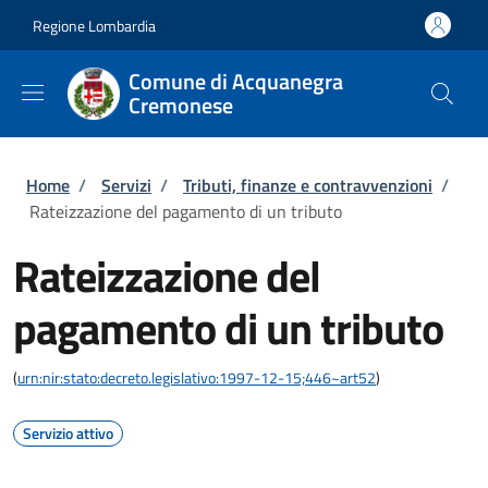
Salta al contenuto principale
Skip to footer content
Regione Lombardia
Comune di Acquanegra
Cremonese
Briciole di pane
Home
/
Servizi
/
Tributi, finanze e contravvenzioni
/
Rateizzazione del pagamento di un tributo
Rateizzazione del
pagamento di un tributo
(
urn:nir:stato:decreto.legislativo:1997-12-15;446~art52
)
Servizio attivo