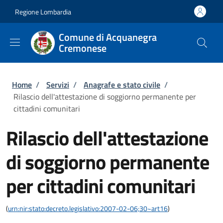
Salta al contenuto principale
Skip to footer content
Regione Lombardia
Comune di Acquanegra
Cremonese
Briciole di pane
Home
/
Servizi
/
Anagrafe e stato civile
/
Rilascio dell'attestazione di soggiorno permanente per
cittadini comunitari
Rilascio dell'attestazione
di soggiorno permanente
per cittadini comunitari
(
urn:nir:stato:decreto.legislativo:2007-02-06;30~art16
)