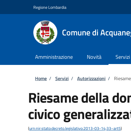
Salta al contenuto principale
Skip to footer content
Regione Lombardia
Comune di Acquane
Amministrazione
Novità
Servizi
Briciole di pane
Home
/
Servizi
/
Autorizzazioni
/
Riesame 
Riesame della do
civico generalizza
(
urn:nir:stato:decreto.legislativo:2013-03-14;33~art5
)